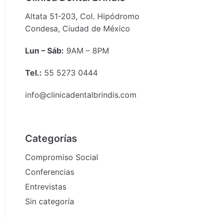
Altata 51-203, Col. Hipódromo
Condesa, Ciudad de México
Lun – Sáb:
9
AM
– 8
PM
Tel.:
55 5273 0444
info@clinicadentalbrindis.com
Categorías
Compromiso Social
Conferencias
Entrevistas
Sin categoría